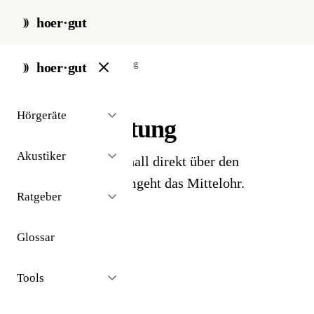
hoer·gut
start
/
glossar
/
knochenleitung
hoer·gut
// glossar · diagnostik
Hörgeräte
Knochenleitung
Akustiker
Übertragung von Schall direkt über den
Schädelknochen - umgeht das Mittelohr.
Ratgeber
Glossar
Tools