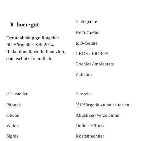
// hörgeräte
hoer·gut
HdO-Geräte
Der unabhängige Ratgeber
IdO-Geräte
für Hörgeräte. Seit 2014.
Redaktionell, werbefinanziert,
CROS / BiCROS
datenschutz-freundlich.
Cochlea-Implantate
Zubehör
// hersteller
// service
Phonak
📦 Hörgerät zuhause testen
Oticon
Akustiker-Verzeichnis
Widex
Online-Hörtest
Signia
Kostenrechner