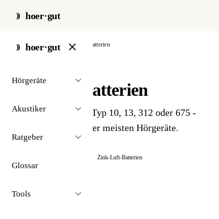
hoer·gut
start
/
glossar
/
hoergeraete-batterien
hoer·gut
// glossar · geräte
Hörgeräte
Hörgerätebatterien
Akustiker
Zink-Luft-Batterien Typ 10, 13, 312 oder 675 -
Energieversorgung der meisten Hörgeräte.
Ratgeber
Auch bekannt als:
Knopfzellen
Zink-Luft-Batterien
Glossar
Tools