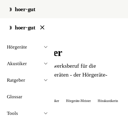
hoer·gut
start
/
glossar
/
akustiker
hoer·gut
// glossar · sonstiges
Hörgeräte
Hörakustiker
Akustiker
Spezialisierter Handwerksberuf für die
Anpassung von Hörgeräten - der Hörgeräte-
Ratgeber
Meister.
Glossar
Auch bekannt als:
Hörgeräteakustiker
Hörgeräte-Meister
Hörakustikerin
Tools